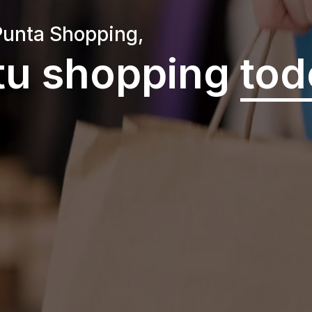
Punta Shopping,
tu shopping
tod